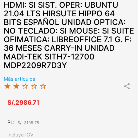
HDMI: SI SIST. OPER: UBUNTU
21.04 LTS HIRSUTE HIPPO 64
BITS ESPAÑOL UNIDAD OPTICA:
NO TECLADO: SI MOUSE: SI SUITE
OFIMATICA: LIBREOFFICE 7.1 G. F:
36 MESES CARRY-IN UNIDAD
MADI-TEK SITH7-12700
MDP2209R7D3Y
Más artículos
star
star
star_border
star_border
star_border
share
S/.2986.71
PL:
S/.
3195.78
Incluye IGV