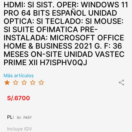
HDMI: SI SIST. OPER: WINDOWS 11
PRO 64 BITS ESPAÑOL UNIDAD
OPTICA: SI TECLADO: SI MOUSE:
SI SUITE OFIMATICA PRE-
INSTALADA: MICROSOFT OFFICE
HOME & BUSINESS 2021 G. F: 36
MESES ON-SITE UNIDAD VASTEC
PRIME XII H7ISPHV0QJ
Más artículos
star
star_border
star_border
star_border
star_border
share
S/.6700
PL:
S/.
7437
Incluye IGV