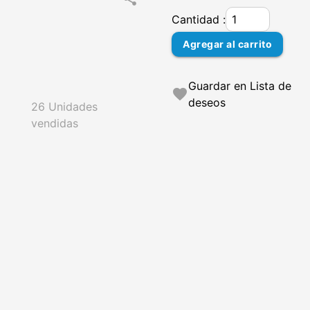
Cantidad :
Agregar al carrito
Guardar en Lista de
favorite
deseos
26 Unidades
vendidas