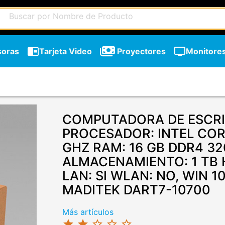
chrome_reader_mode
tv
soras
Tarjeta Video
Proyectores
Monitore
COMPUTADORA DE ESCRI
PROCESADOR: INTEL CORE
GHZ RAM: 16 GB DDR4 3
ALMACENAMIENTO: 1 TB 
LAN: SI WLAN: NO, WIN 1
MADITEK DART7-10700
Más artículos
star
star
star_border
star_border
star_border