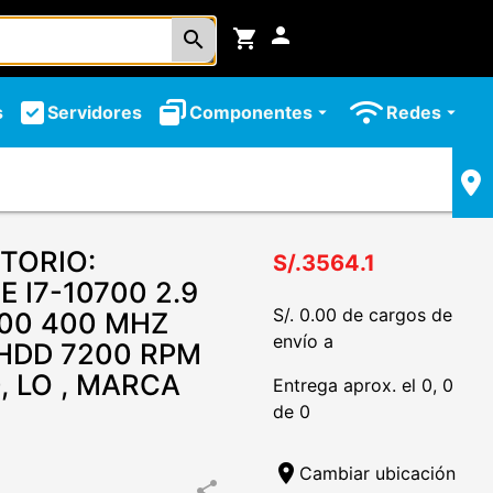
person
shopping_cart
search
s
Servidores
Componentes
Redes
arrow_drop_down
arrow_drop_down
TORIO:
S/.3564.1
 I7-10700 2.9
S/. 0.00 de cargos de
200 400 MHZ
envío a
HDD 7200 RPM
0, LO , MARCA
Entrega aprox. el 0, 0
de 0
location_on
Cambiar ubicación
share