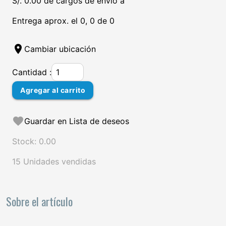
S/. 0.00 de cargos de envío a
Entrega aprox. el 0, 0 de 0
location_on
Cambiar ubicación
Cantidad :
Agregar al carrito
favorite
Guardar en Lista de deseos
Stock: 0.00
15 Unidades vendidas
Sobre el artículo