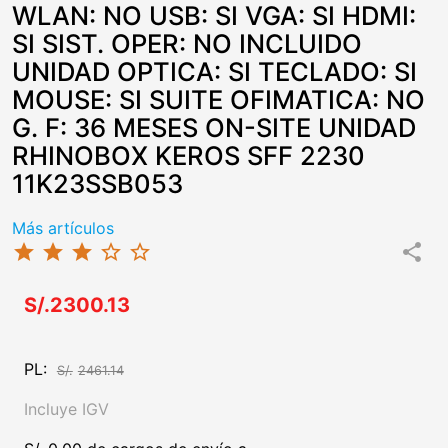
WLAN: NO USB: SI VGA: SI HDMI:
SI SIST. OPER: NO INCLUIDO
UNIDAD OPTICA: SI TECLADO: SI
MOUSE: SI SUITE OFIMATICA: NO
G. F: 36 MESES ON-SITE UNIDAD
RHINOBOX KEROS SFF 2230
11K23SSB053
Más artículos
star
star
star
star_border
star_border
share
S/.2300.13
PL:
S/.
2461.14
Incluye IGV