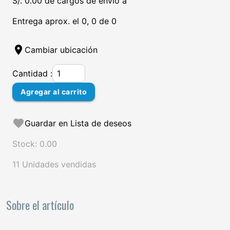
S/. 0.00 de cargos de envío a
Entrega aprox. el 0, 0 de 0
location_on
Cambiar ubicación
Cantidad :
Agregar al carrito
favorite
Guardar en Lista de deseos
Stock: 0.00
11 Unidades vendidas
Sobre el artículo