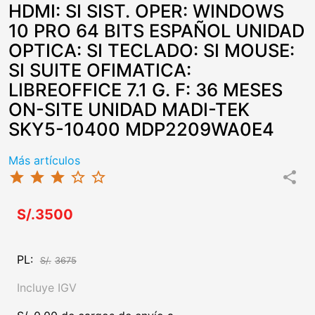
HDMI: SI SIST. OPER: WINDOWS
10 PRO 64 BITS ESPAÑOL UNIDAD
OPTICA: SI TECLADO: SI MOUSE:
SI SUITE OFIMATICA:
LIBREOFFICE 7.1 G. F: 36 MESES
ON-SITE UNIDAD MADI-TEK
SKY5-10400 MDP2209WA0E4
Más artículos
star
star
star
star_border
star_border
share
S/.3500
PL:
S/.
3675
Incluye IGV