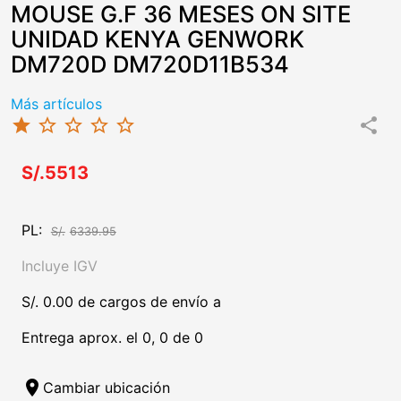
MOUSE G.F 36 MESES ON SITE
UNIDAD KENYA GENWORK
DM720D DM720D11B534
Más artículos
star
star_border
star_border
star_border
star_border
share
S/.5513
PL:
S/.
6339.95
Incluye IGV
S/. 0.00 de cargos de envío a
Entrega aprox. el 0, 0 de 0
location_on
Cambiar ubicación