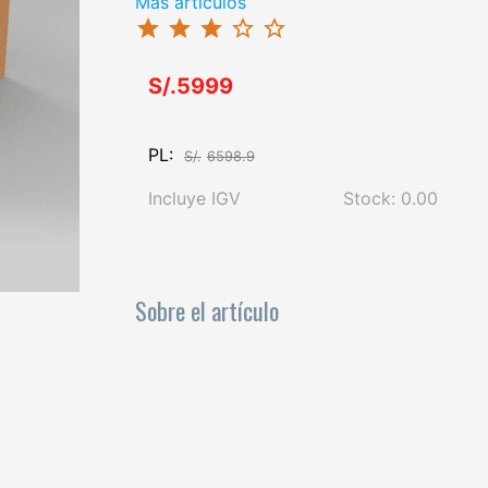
Más artículos
star
star
star
star_border
star_border
S/.5999
PL:
S/.
6598.9
Incluye IGV
Stock: 0.00
Sobre el artículo