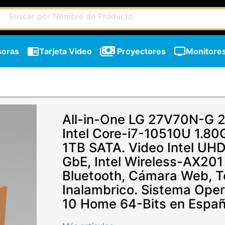
chrome_reader_mode
tv
soras
Tarjeta Video
Proyectores
Monitore
All-in-One LG 27V70N-G 2
Intel Core-i7-10510U 1.8
1TB SATA. Video Intel UH
GbE, Intel Wireless-AX201 
Bluetooth, Cámara Web, T
Inalambrico. Sistema Ope
10 Home 64-Bits en Españ