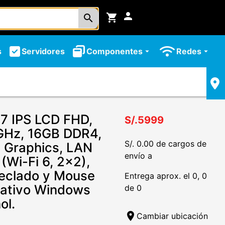
person
shopping_cart
search
s
Servidores
Componentes
Redes
arrow_drop_down
arrow_drop_down
7 IPS LCD FHD,
S/.5999
0GHz, 16GB DDR4,
S/. 0.00 de cargos de
D Graphics, LAN
envío a
(Wi-Fi 6, 2x2),
eclado y Mouse
Entrega aprox. el 0, 0
rativo Windows
de 0
ol.
location_on
Cambiar ubicación